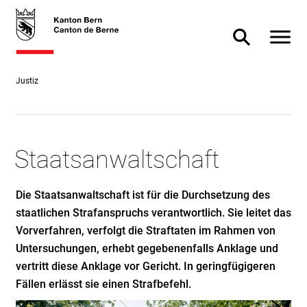
Direkt
skiplink.toNavigation
skiplink.toStartPage
Direkt
zum
zur
Navigat
Suche ein- od
Inhalt
Suche
Justiz
Staatsanwaltschaft
Die Staatsanwaltschaft ist für die Durchsetzung des
staatlichen Strafanspruchs verantwortlich. Sie leitet das
Vorverfahren, verfolgt die Straftaten im Rahmen von
Untersuchungen, erhebt gegebenenfalls Anklage und
vertritt diese Anklage vor Gericht. In geringfügigeren
Fällen erlässt sie einen Strafbefehl.